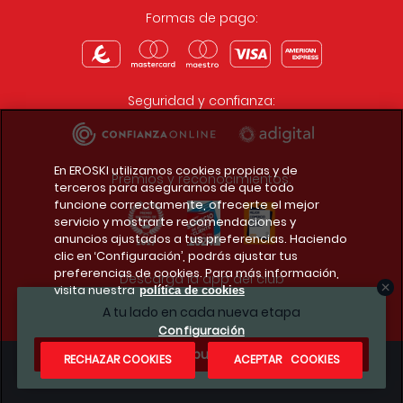
Formas de pago:
Seguridad y confianza:
En EROSKI utilizamos cookies propias y de
Premios y reconocimientos:
terceros para asegurarnos de que todo
funcione correctamente, ofrecerte el mejor
servicio y mostrarte recomendaciones y
anuncios ajustados a tus preferencias. Haciendo
clic en ‘Configuración’, podrás ajustar tus
preferencias de cookies. Para más información,
Descarga la app del club
visita nuestra
política de cookies
A tu lado en cada nueva etapa
Configuración
¿Te apuntas?
RECHAZAR COOKIES
ACEPTAR COOKIES
Condiciones legales