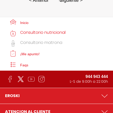
4
< Anterior
Siguiente >
Inicio
Consultorio nutricional
Consultorio matrona
¡Me apunto!
Faqs
944 943 444
L-S de 9:00h a 22:00h
EROSKI
ATENCION AL CLIENTE