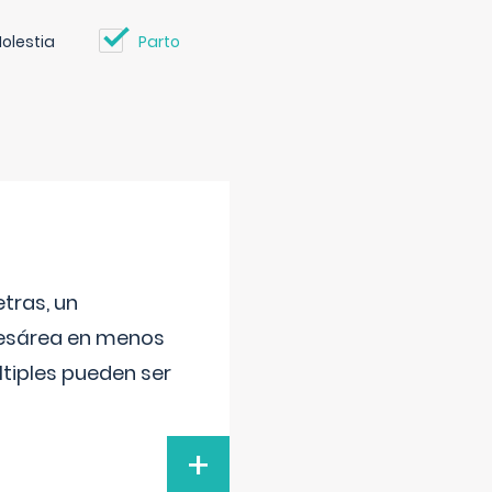
olestia
Parto
tras, un
 cesárea en menos
ltiples pueden ser
+