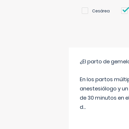
Cesárea
¿El parto de gemel
En los partos múlt
anestesiólogo y un
de 30 minutos en e
d
...