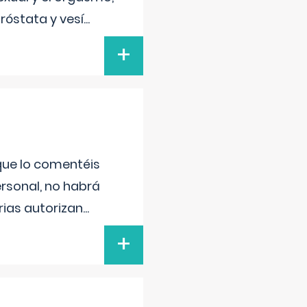
róstata y vesí
...
+
 que lo comentéis
ersonal, no habrá
ias autorizan
...
+