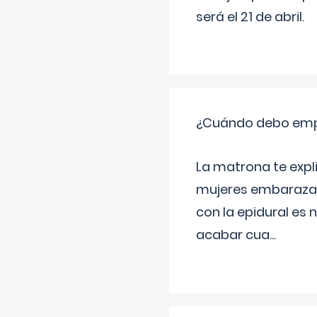
será el 21 de abril.
¿Cuándo debo empu
La matrona te expl
mujeres embarazada
con la epidural es 
acabar cua
...