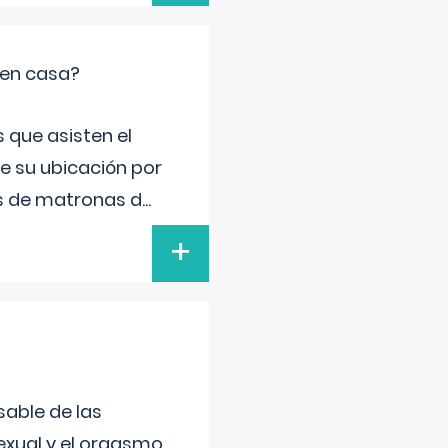
 en casa?
 que asisten el
de su ubicación por
s de matronas d
...
+
sable de las
exual y el orgasmo,