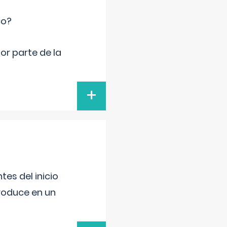
co?
por parte de la
+
es del inicio
produce en un