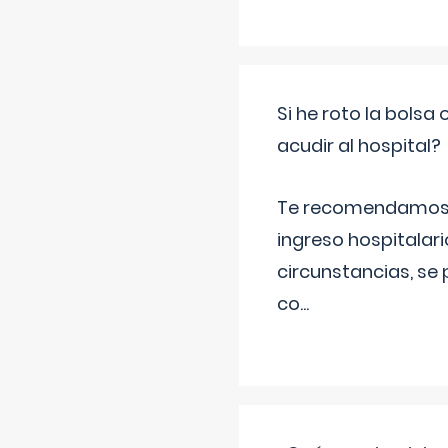
Si he roto la bols
acudir al hospital?
Te recomendamos ac
ingreso hospitalari
circunstancias, se 
co
...