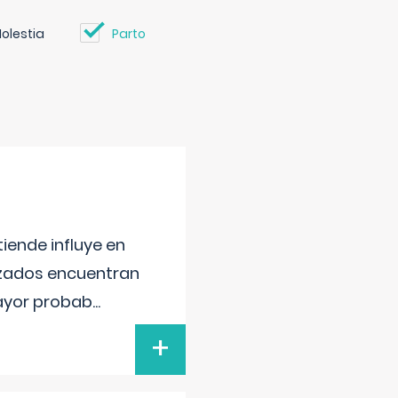
olestia
Parto
iende influye en
lizados encuentran
mayor probab
...
+