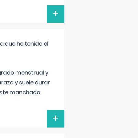
+
a que he tenido el
grado menstrual y
razo y suele durar
 este manchado
+