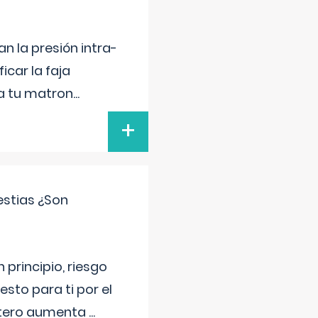
n la presión intra-
icar la faja
 a tu matron
...
+
estias ¿Son
principio, riesgo
sto para ti por el
 útero aumenta
...