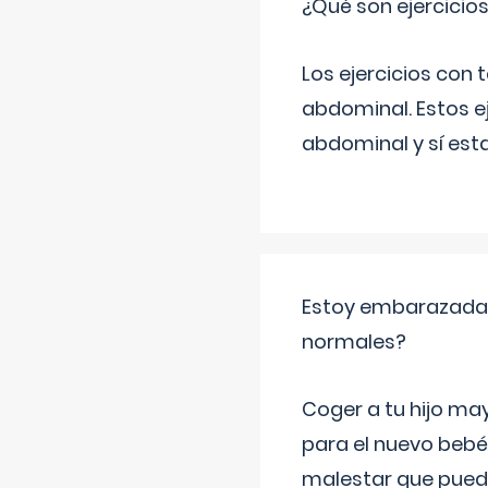
¿Qué son ejercicio
Los ejercicios con
abdominal. Estos ej
abdominal y sí est
Estoy embarazada y
normales?
Coger a tu hijo ma
para el nuevo bebé
malestar que puede