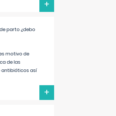
+
 de parto ¿debo
 es motivo de
ica de las
antibióticos así
+