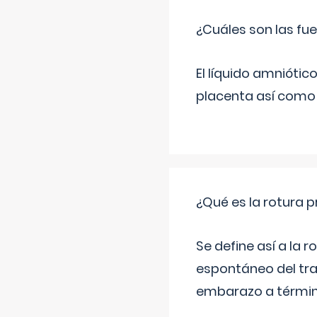
¿Cuáles son las fue
El líquido amniótic
placenta así como l
¿Qué es la rotura
Se define así a la
espontáneo del tra
embarazo a término