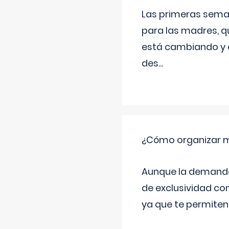
Las primeras sema
para las madres, q
está cambiando y e
des
...
¿Cómo organizar m
Aunque la demanda t
de exclusividad co
ya que te permiten 