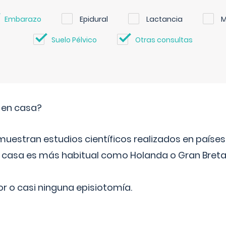
Embarazo
Epidural
Lactancia
M
Suelo Pélvico
Otras consultas
o en casa?
emuestran estudios científicos realizados en paíse
n casa es más habitual como Holanda o Gran Breta
r o casi ninguna episiotomía.