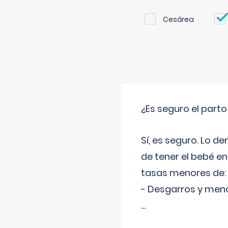
Cesárea
¿Es seguro el part
Sí, es seguro. Lo d
de tener el bebé e
tasas menores de:
- Desgarros y meno
...