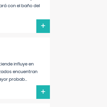
ará con el baño del
+
iende influye en
lizados encuentran
mayor probab
...
+