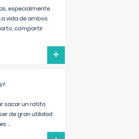
as, especialmente
 La vida de ambos
arto, compartir
+
é?
r sacar un ratito
er de gran utilidad
res
...