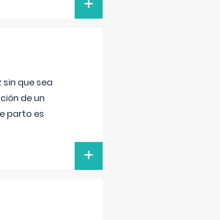
+
 sin que sea
ción de un
de parto es
+