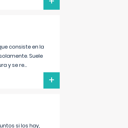
+
que consiste en la
 solamente. Suele
ra y se re
...
+
untos si los hay,