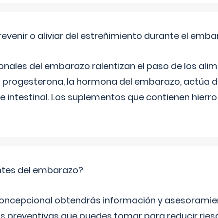
venir o aliviar del estreñimiento durante el emb
ales del embarazo ralentizan el paso de los alim
 La progesterona, la hormona del embarazo, actúa 
e intestinal. Los suplementos que contienen hierro
tes del embarazo?
concepcional obtendrás información y asesoramie
s preventivas que puedes tomar para reducir ries