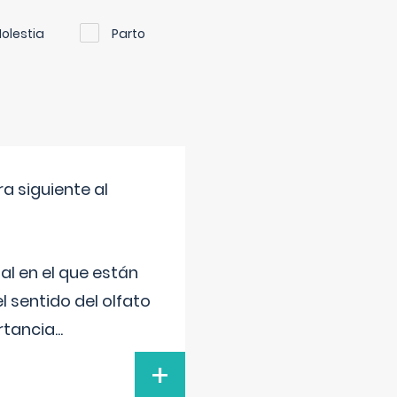
olestia
Parto
a siguiente al
al en el que están
l sentido del olfato
rtancia
...
+