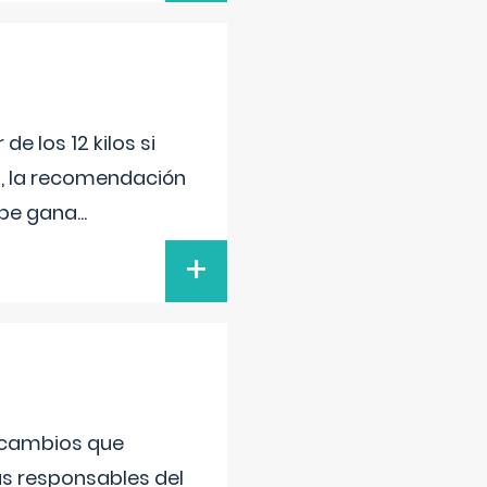
e los 12 kilos si
o, la recomendación
debe gana
...
+
 cambios que
as responsables del