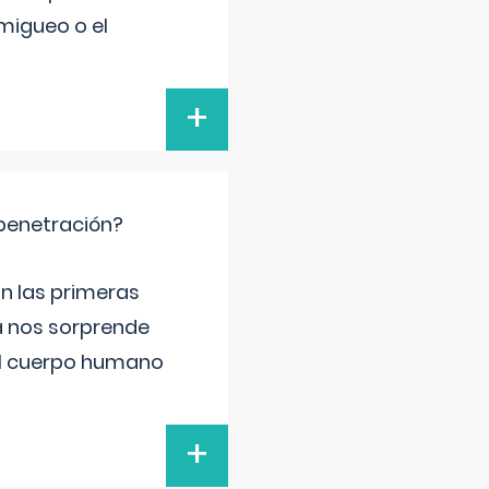
migueo o el
+
 penetración?
n las primeras
a nos sorprende
el cuerpo humano
+