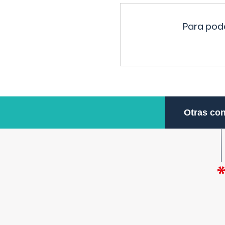
Para pode
Otras con