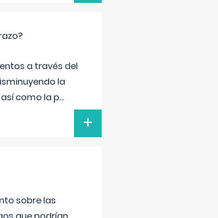
arazo?
entos a través del
disminuyendo la
 así como la p
...
+
nto sobre las
gos que podrían