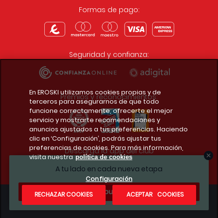
Formas de pago:
Seguridad y confianza:
En EROSKI utilizamos cookies propias y de
Premios y reconocimientos:
terceros para asegurarnos de que todo
funcione correctamente, ofrecerte el mejor
servicio y mostrarte recomendaciones y
anuncios ajustados a tus preferencias. Haciendo
clic en ‘Configuración’, podrás ajustar tus
preferencias de cookies. Para más información,
Descarga la app del club
visita nuestra
política de cookies
A tu lado en cada nueva etapa
Configuración
¿Te apuntas?
RECHAZAR COOKIES
ACEPTAR COOKIES
Condiciones legales