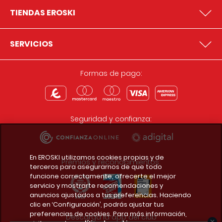
TIENDAS EROSKI
SERVICIOS
Formas de pago:
Seguridad y confianza:
En EROSKI utilizamos cookies propias y de
Premios y reconocimientos:
terceros para asegurarnos de que todo
funcione correctamente, ofrecerte el mejor
servicio y mostrarte recomendaciones y
anuncios ajustados a tus preferencias. Haciendo
clic en ‘Configuración’, podrás ajustar tus
preferencias de cookies. Para más información,
Descarga la app del club