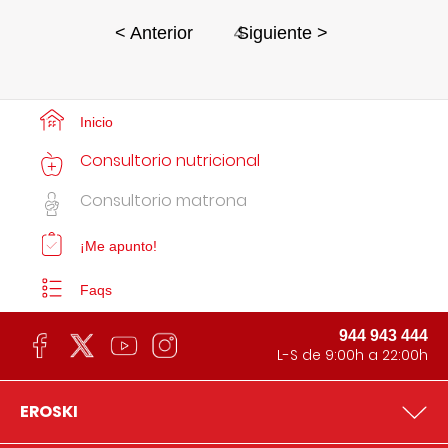
4
< Anterior
Siguiente >
Inicio
Consultorio nutricional
Consultorio matrona
¡Me apunto!
Faqs
944 943 444
L-S de 9:00h a 22:00h
EROSKI