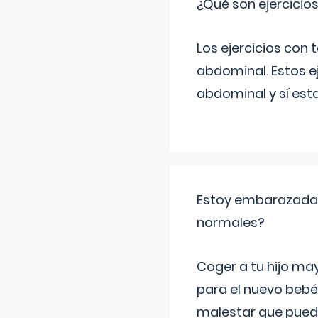
¿Qué son ejercicio
Los ejercicios con
abdominal. Estos ej
abdominal y sí est
Estoy embarazada y
normales?
Coger a tu hijo ma
para el nuevo bebé
malestar que puede