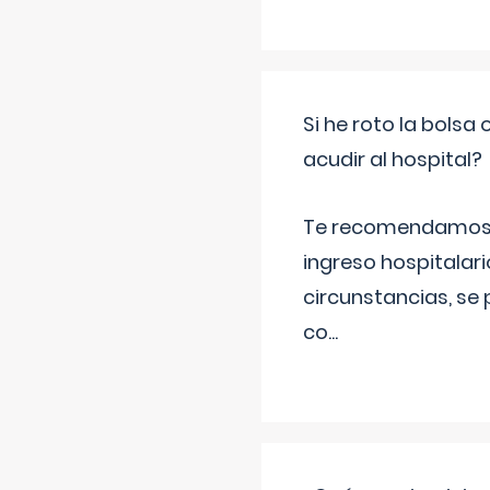
Si he roto la bols
acudir al hospital?
Te recomendamos ac
ingreso hospitalari
circunstancias, se 
co
...