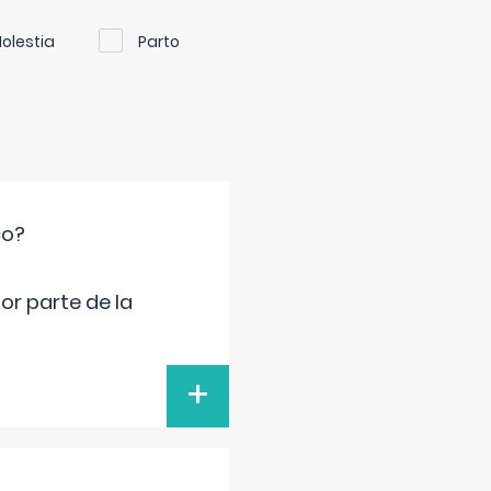
olestia
Parto
co?
por parte de la
+