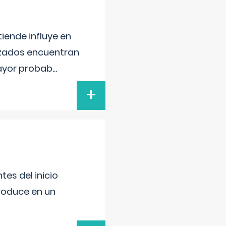
iende influye en
lizados encuentran
mayor probab
...
+
es del inicio
produce en un