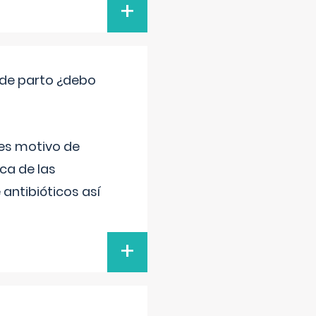
+
 de parto ¿debo
 es motivo de
ica de las
antibióticos así
+