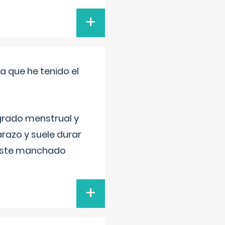
+
a que he tenido el
grado menstrual y
razo y suele durar
 este manchado
+