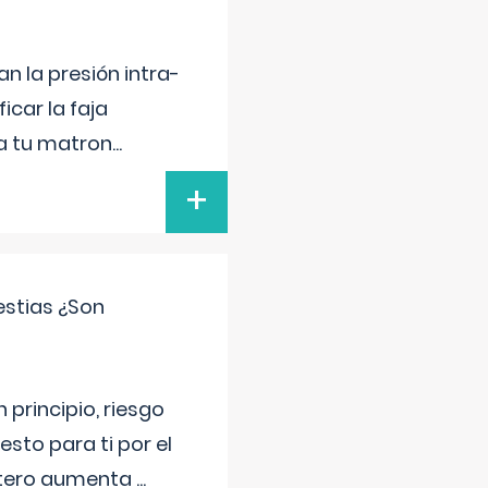
n la presión intra-
icar la faja
 a tu matron
...
+
estias ¿Son
principio, riesgo
sto para ti por el
 útero aumenta
...