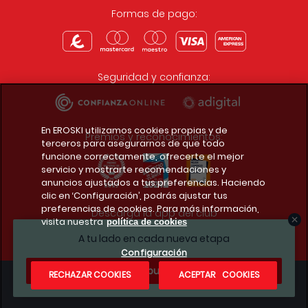
Formas de pago:
Seguridad y confianza:
En EROSKI utilizamos cookies propias y de
Premios y reconocimientos:
terceros para asegurarnos de que todo
funcione correctamente, ofrecerte el mejor
servicio y mostrarte recomendaciones y
anuncios ajustados a tus preferencias. Haciendo
clic en ‘Configuración’, podrás ajustar tus
preferencias de cookies. Para más información,
Descarga la app del club
visita nuestra
política de cookies
A tu lado en cada nueva etapa
Configuración
¿Te apuntas?
RECHAZAR COOKIES
ACEPTAR COOKIES
Condiciones legales