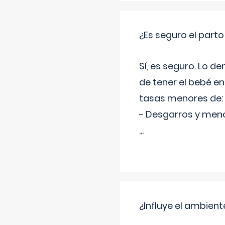
¿Es seguro el part
Sí, es seguro. Lo d
de tener el bebé e
tasas menores de:
- Desgarros y meno
...
¿Influye el ambiente