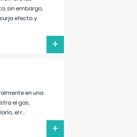
a, sin embargo,
surja efecto y
+
neralmente en una
tra el gas,
rlo, el r
...
+