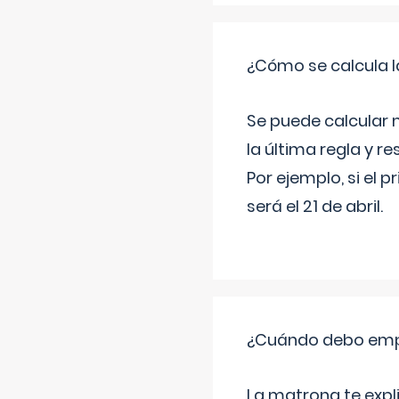
¿Cómo se calcula l
Se puede calcular 
la última regla y re
Por ejemplo, si el p
será el 21 de abril.
¿Cuándo debo empu
La matrona te expl