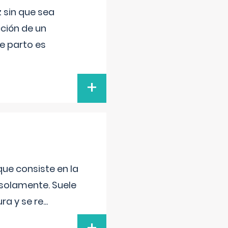
 sin que sea
ción de un
de parto es
+
que consiste en la
 solamente. Suele
ra y se re
...