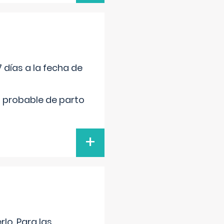
 días a la fecha de
cha probable de parto
+
lo. Para las