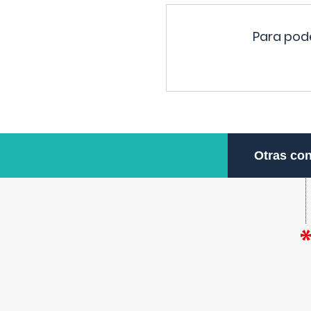
Para pode
Otras con