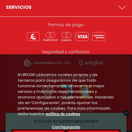
SERVICIOS
Formas de pago:
Seguridad y confianza:
En EROSKI utilizamos cookies propias y de
Premios y reconocimientos:
terceros para asegurarnos de que todo
funcione correctamente, ofrecerte el mejor
servicio y mostrarte recomendaciones y
anuncios ajustados a tus preferencias. Haciendo
clic en ‘Configuración’, podrás ajustar tus
preferencias de cookies. Para más información,
Descarga la app del club
visita nuestra
política de cookies
A tu lado en cada nueva etapa
Configuración