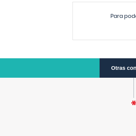
Para pode
Otras con