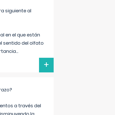
a siguiente al
al en el que están
l sentido del olfato
rtancia
...
+
arazo?
entos a través del
disminuyendo la