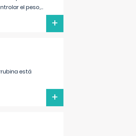
trolar el peso,
...
+
irrubina está
+