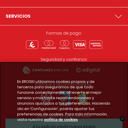
SERVICIOS
Formas de pago:
Seguridad y confianza:
En EROSKI utilizamos cookies propias y de
Premios y reconocimientos:
terceros para asegurarnos de que todo
funcione correctamente, ofrecerte el mejor
servicio y mostrarte recomendaciones y
anuncios ajustados a tus preferencias. Haciendo
clic en ‘Configuración’, podrás ajustar tus
preferencias de cookies. Para más información,
Descarga la app del club
visita nuestra
política de cookies
A tu lado en cada nueva etapa