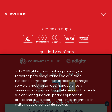
SERVICIOS
Formas de pago:
Seguridad y confianza:
En EROSKI utilizamos cookies propias y de
Premios y reconocimientos:
terceros para asegurarnos de que todo
funcione correctamente, ofrecerte el mejor
servicio y mostrarte recomendaciones y
anuncios ajustados a tus preferencias. Haciendo
clic en ‘Configuración’, podrás ajustar tus
preferencias de cookies. Para más información,
Descarga la app del club
visita nuestra
política de cookies
A tu lado en cada nueva etapa