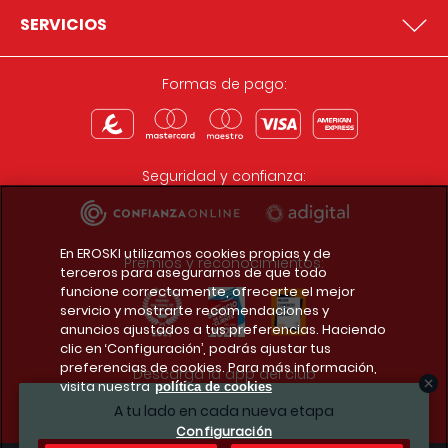
SERVICIOS
Formas de pago:
Seguridad y confianza:
En EROSKI utilizamos cookies propias y de
Premios y reconocimientos:
terceros para asegurarnos de que todo
funcione correctamente, ofrecerte el mejor
servicio y mostrarte recomendaciones y
anuncios ajustados a tus preferencias. Haciendo
clic en ‘Configuración’, podrás ajustar tus
preferencias de cookies. Para más información,
Descarga la app del club
visita nuestra
política de cookies
A tu lado en cada nueva etapa
Configuración