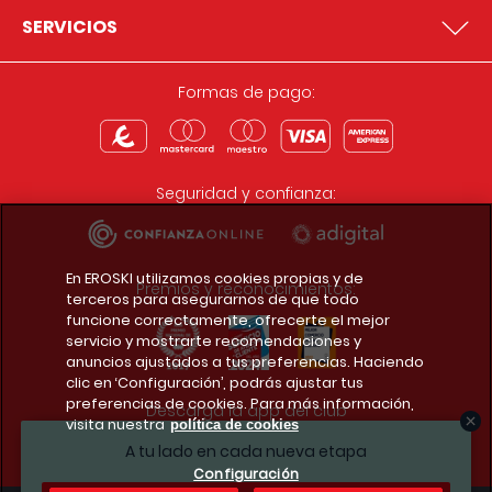
SERVICIOS
Formas de pago:
Seguridad y confianza:
En EROSKI utilizamos cookies propias y de
Premios y reconocimientos:
terceros para asegurarnos de que todo
funcione correctamente, ofrecerte el mejor
servicio y mostrarte recomendaciones y
anuncios ajustados a tus preferencias. Haciendo
clic en ‘Configuración’, podrás ajustar tus
preferencias de cookies. Para más información,
Descarga la app del club
visita nuestra
política de cookies
A tu lado en cada nueva etapa
Configuración