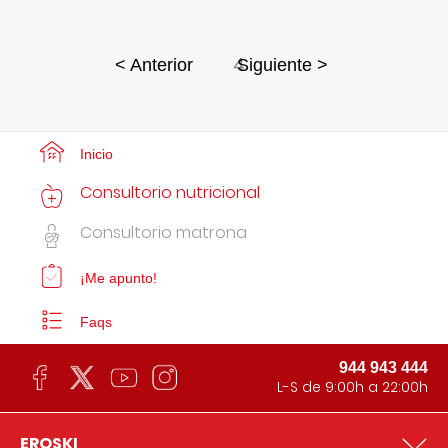
4
< Anterior
Siguiente >
Inicio
Consultorio nutricional
Consultorio matrona
¡Me apunto!
Faqs
944 943 444
L-S de 9:00h a 22:00h
EROSKI