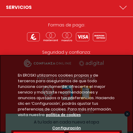
SERVICIOS
Formas de pago:
Seguridad y confianza:
En EROSKI utilizamos cookies propias y de
Premios y reconocimientos:
terceros para asegurarnos de que todo
funcione correctamente, ofrecerte el mejor
servicio y mostrarte recomendaciones y
anuncios ajustados a tus preferencias. Haciendo
clic en ‘Configuración’, podrás ajustar tus
preferencias de cookies. Para más información,
Descarga la app del club
visita nuestra
política de cookies
A tu lado en cada nueva etapa
Configuración