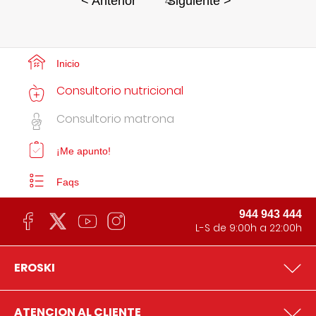
4
< Anterior
Siguiente >
Inicio
Consultorio nutricional
Consultorio matrona
¡Me apunto!
Faqs
944 943 444
L-S de 9:00h a 22:00h
EROSKI
ATENCION AL CLIENTE