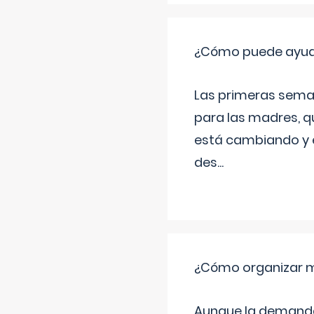
¿Cómo puede ayudar
Las primeras sema
para las madres, q
está cambiando y e
des
...
¿Cómo organizar m
Aunque la demanda t