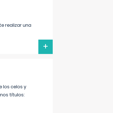
e realizar una
+
 los celos y
os títulos: