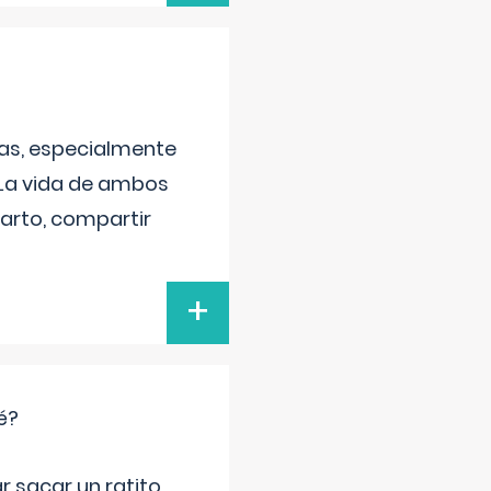
as, especialmente
 La vida de ambos
arto, compartir
+
é?
r sacar un ratito