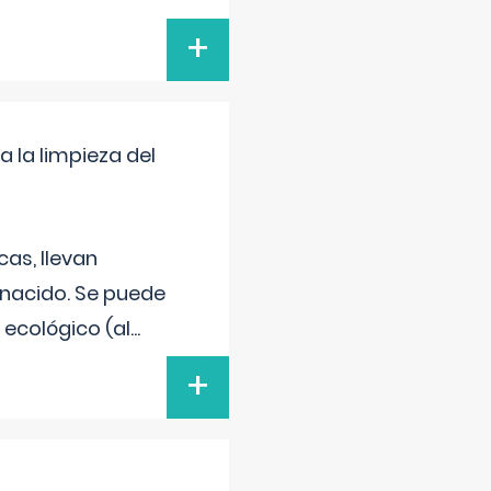
+
a la limpieza del
as, llevan
 nacido. Se puede
 ecológico (al
...
+