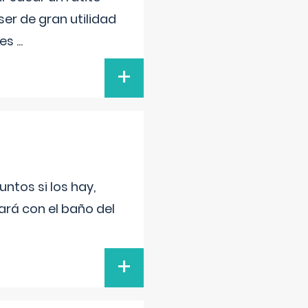
er de gran utilidad
res
...
+
untos si los hay,
ará con el baño del
+