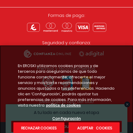
Formas de pago:
Seguridad y confianza:
En EROSKI utilizamos cookies propias y de
Premios y reconocimientos:
terceros para asegurarnos de que todo
funcione correctamente, ofrecerte el mejor
servicio y mostrarte recomendaciones y
anuncios ajustados a tus preferencias. Haciendo
clic en ‘Configuración’, podrás ajustar tus
preferencias de cookies. Para más información,
Descarga la app del club
visita nuestra
política de cookies
A tu lado en cada nueva etapa
Configuración
¿Te apuntas?
RECHAZAR COOKIES
ACEPTAR COOKIES
Condiciones legales