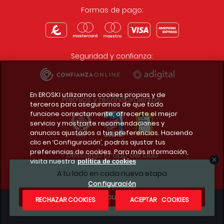
Formas de pago:
Seguridad y confianza:
En EROSKI utilizamos cookies propias y de
Premios y reconocimientos:
terceros para asegurarnos de que todo
funcione correctamente, ofrecerte el mejor
servicio y mostrarte recomendaciones y
anuncios ajustados a tus preferencias. Haciendo
clic en ‘Configuración’, podrás ajustar tus
preferencias de cookies. Para más información,
Descarga la app del club
visita nuestra
política de cookies
A tu lado en cada nueva etapa
Configuración
¿Te apuntas?
RECHAZAR COOKIES
ACEPTAR COOKIES
Condiciones legales