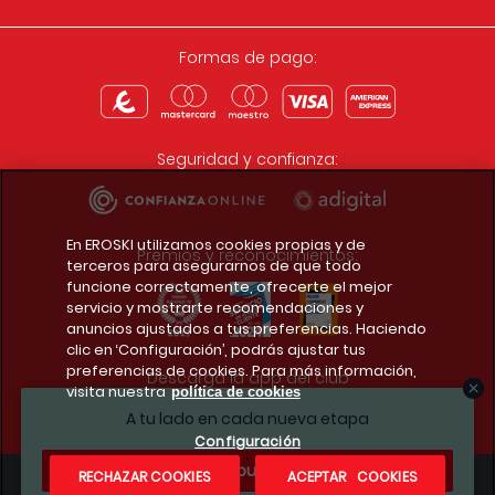
Formas de pago:
Seguridad y confianza:
En EROSKI utilizamos cookies propias y de
Premios y reconocimientos:
terceros para asegurarnos de que todo
funcione correctamente, ofrecerte el mejor
servicio y mostrarte recomendaciones y
anuncios ajustados a tus preferencias. Haciendo
clic en ‘Configuración’, podrás ajustar tus
preferencias de cookies. Para más información,
Descarga la app del club
visita nuestra
política de cookies
A tu lado en cada nueva etapa
Configuración
¿Te apuntas?
RECHAZAR COOKIES
ACEPTAR COOKIES
Condiciones legales