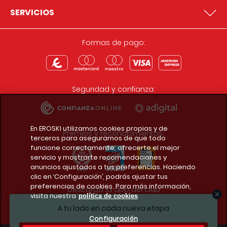
SERVICIOS
Formas de pago:
Seguridad y confianza:
En EROSKI utilizamos cookies propias y de
Premios y reconocimientos:
terceros para asegurarnos de que todo
funcione correctamente, ofrecerte el mejor
servicio y mostrarte recomendaciones y
anuncios ajustados a tus preferencias. Haciendo
clic en ‘Configuración’, podrás ajustar tus
preferencias de cookies. Para más información,
Descarga la app del club
visita nuestra
política de cookies
A tu lado en cada nueva etapa
Configuración