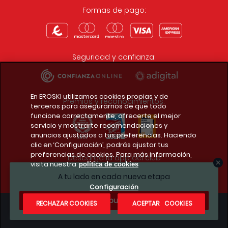
Formas de pago:
Seguridad y confianza:
En EROSKI utilizamos cookies propias y de
Premios y reconocimientos:
terceros para asegurarnos de que todo
funcione correctamente, ofrecerte el mejor
servicio y mostrarte recomendaciones y
anuncios ajustados a tus preferencias. Haciendo
clic en ‘Configuración’, podrás ajustar tus
preferencias de cookies. Para más información,
Descarga la app del club
visita nuestra
política de cookies
A tu lado en cada nueva etapa
Configuración
¿Te apuntas?
RECHAZAR COOKIES
ACEPTAR COOKIES
Condiciones legales