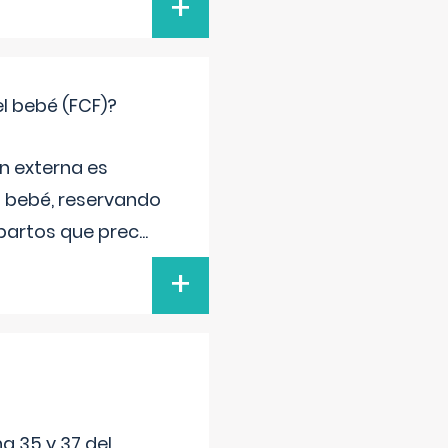
+
el bebé (FCF)?
n externa es
el bebé, reservando
 partos que prec
...
+
a 35 y 37 del