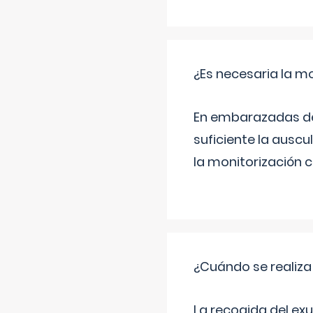
¿Es necesaria la mo
En embarazadas de 
suficiente la auscu
la monitorización 
¿Cuándo se realiza
La recogida del exu