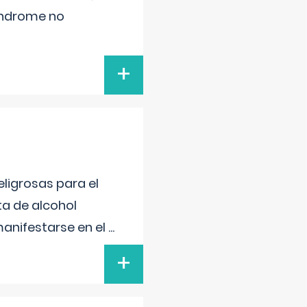
síndrome no
+
ligrosas para el
ta de alcohol
anifestarse en el
...
+