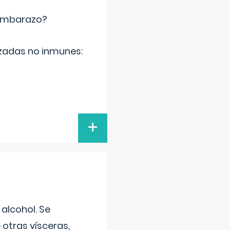
 embarazo?
zadas no inmunes:
+
alcohol. Se
 otras vísceras,