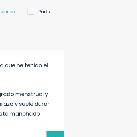
olestia
Parto
a que he tenido el
grado menstrual y
razo y suele durar
 este manchado