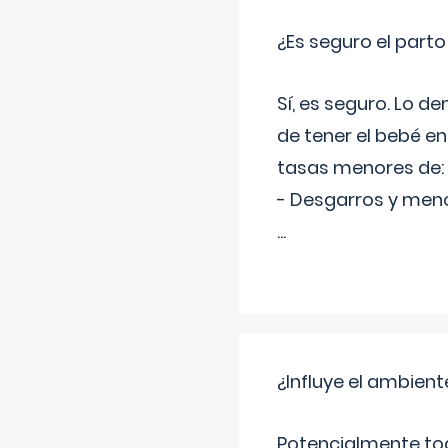
¿Es seguro el part
Sí, es seguro. Lo d
de tener el bebé e
tasas menores de:
- Desgarros y meno
...
¿Influye el ambiente
Potencialmente tod