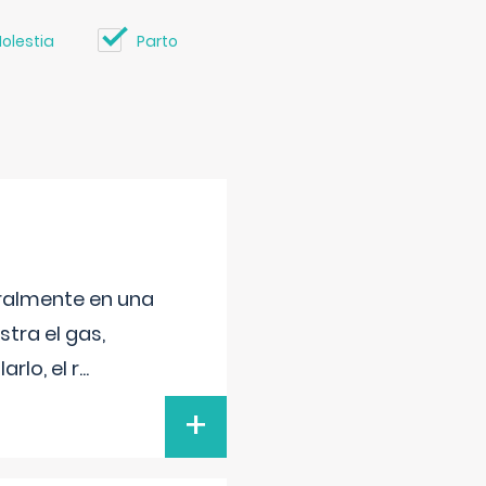
olestia
Parto
neralmente en una
tra el gas,
rlo, el r
...
+