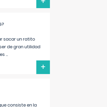
+
é?
r sacar un ratito
er de gran utilidad
res
...
+
que consiste en la