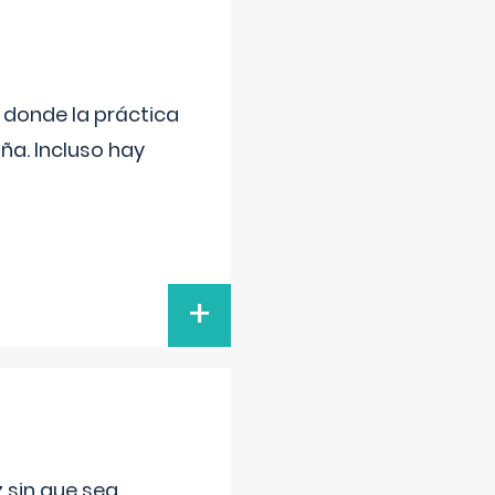
s donde la práctica
ña. Incluso hay
+
 sin que sea