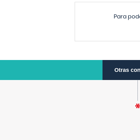
Para pode
Otras con