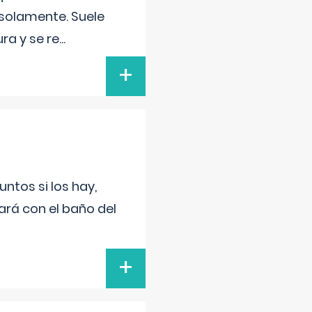
 solamente. Suele
ra y se re
...
+
untos si los hay,
ará con el baño del
+