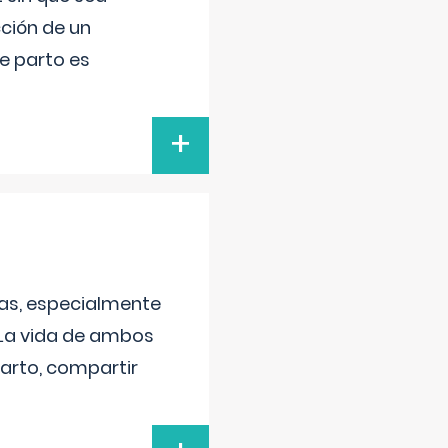
ción de un
de parto es
+
as, especialmente
 La vida de ambos
arto, compartir