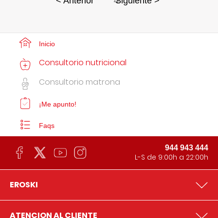
4
< Anterior
Siguiente >
Inicio
Consultorio nutricional
Consultorio matrona
¡Me apunto!
Faqs
944 943 444
L-S de 9:00h a 22:00h
EROSKI
ATENCION AL CLIENTE