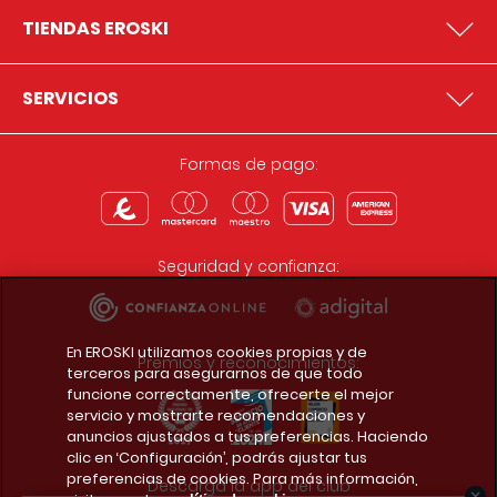
TIENDAS EROSKI
SERVICIOS
Formas de pago:
Seguridad y confianza:
En EROSKI utilizamos cookies propias y de
Premios y reconocimientos:
terceros para asegurarnos de que todo
funcione correctamente, ofrecerte el mejor
servicio y mostrarte recomendaciones y
anuncios ajustados a tus preferencias. Haciendo
clic en ‘Configuración’, podrás ajustar tus
preferencias de cookies. Para más información,
Descarga la app del club