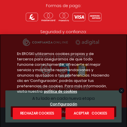
Formas de pago:
Seguridad y confianza:
En EROSKI utilizamos cookies propias y de
Premios y reconocimientos:
terceros para asegurarnos de que todo
funcione correctamente, ofrecerte el mejor
servicio y mostrarte recomendaciones y
anuncios ajustados a tus preferencias. Haciendo
clic en ‘Configuración’, podrás ajustar tus
preferencias de cookies. Para más información,
Descarga la app del club
visita nuestra
política de cookies
A tu lado en cada nueva etapa
Configuración
¿Te apuntas?
RECHAZAR COOKIES
ACEPTAR COOKIES
Condiciones legales