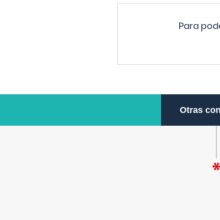
Para pode
Otras con