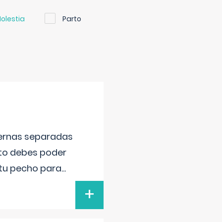
olestia
Parto
piernas separadas
nto debes poder
 tu pecho para
...
+