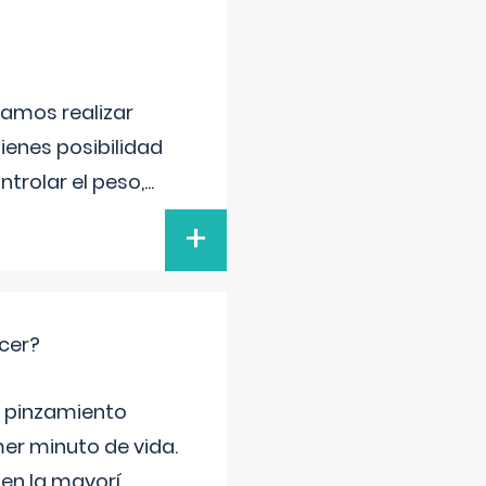
damos realizar
tienes posibilidad
trolar el peso,
...
+
cer?
ma pinzamiento
er minuto de vida.
 en la mayorí
...