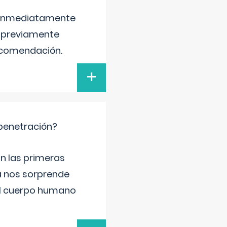
é inmediatamente
, previamente
recomendación.
+
 penetración?
n las primeras
a nos sorprende
el cuerpo humano