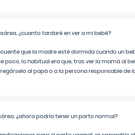
sárea, ¿cuanto tardaré en ver a mi bebé?
recuente que la madre esté dormida cuando un be
e poco, lo habitual era que, tras ver la mamá al 
tregárselo al papá o a la persona responsable de la
sárea, ¿ahora podría tener un parto normal?
aindicaciones para el parto vaginal, es razonable e