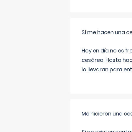
Si me hacen una ce
Hoy en día no es f
cesárea. Hasta hac
lo llevaran para en
Me hicieron una ce
Si no existen contr