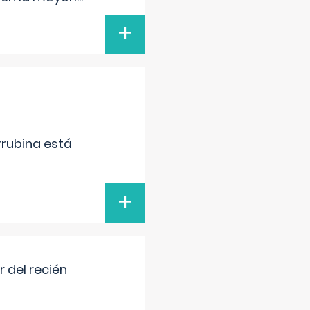
+
irrubina está
+
 del recién