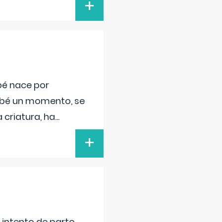
+
bé nace por
bebé un momento, se
 criatura, ha
...
+
l intento de parto