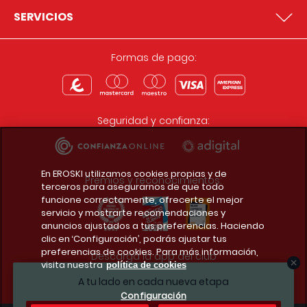
SERVICIOS
Formas de pago:
Seguridad y confianza:
En EROSKI utilizamos cookies propias y de
Premios y reconocimientos:
terceros para asegurarnos de que todo
funcione correctamente, ofrecerte el mejor
servicio y mostrarte recomendaciones y
anuncios ajustados a tus preferencias. Haciendo
clic en ‘Configuración’, podrás ajustar tus
preferencias de cookies. Para más información,
Descarga la app del club
visita nuestra
política de cookies
A tu lado en cada nueva etapa
Configuración