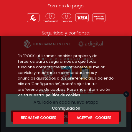
Formas de pago:
Seguridad y confianza:
En EROSKI utilizamos cookies propias y de
Premios y reconocimientos:
terceros para asegurarnos de que todo
funcione correctamente, ofrecerte el mejor
servicio y mostrarte recomendaciones y
anuncios ajustados a tus preferencias. Haciendo
clic en ‘Configuración’, podrás ajustar tus
preferencias de cookies. Para más información,
Descarga la app del club
visita nuestra
política de cookies
A tu lado en cada nueva etapa
Configuración
¿Te apuntas?
RECHAZAR COOKIES
ACEPTAR COOKIES
Condiciones legales