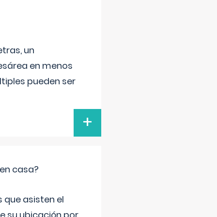
tras, un
 cesárea en menos
ltiples pueden ser
+
 en casa?
 que asisten el
de su ubicación por