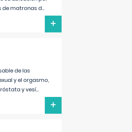
s de matronas d
...
+
sable de las
exual y el orgasmo,
róstata y vesí
...
+