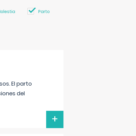
olestia
Parto
os. El parto
iones del
+