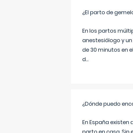
¿El parto de gemel
En los partos múlt
anestesiólogo y un
de 30 minutos en e
d
...
¿Dónde puedo enco
En España existen 
parto en casa. Sin 