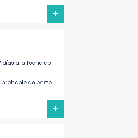
+
 días a la fecha de
cha probable de parto
+