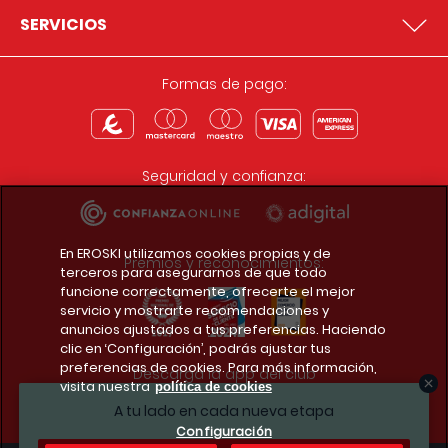
SERVICIOS
Formas de pago:
Seguridad y confianza:
En EROSKI utilizamos cookies propias y de
Premios y reconocimientos:
terceros para asegurarnos de que todo
funcione correctamente, ofrecerte el mejor
servicio y mostrarte recomendaciones y
anuncios ajustados a tus preferencias. Haciendo
clic en ‘Configuración’, podrás ajustar tus
preferencias de cookies. Para más información,
Descarga la app del club
visita nuestra
política de cookies
A tu lado en cada nueva etapa
Configuración