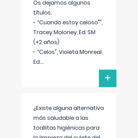
Os dejamos algunos
títulos:
- “Cuando estoy celoso"",
Tracey Moloney, Ed. SM
(+2 años)
- “Celos", Violeta Monreal,
Ed.
...
+
¿Existe alguna alternativa
más saludable a las
toallitas higiénicas para
la limpieza del culete del