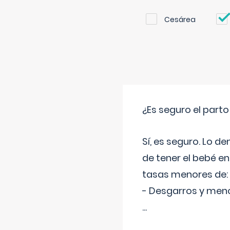
Cesárea
¿Es seguro el part
Sí, es seguro. Lo d
de tener el bebé e
tasas menores de:
- Desgarros y meno
...