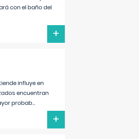
ará con el baño del
+
iende influye en
lizados encuentran
mayor probab
...
+