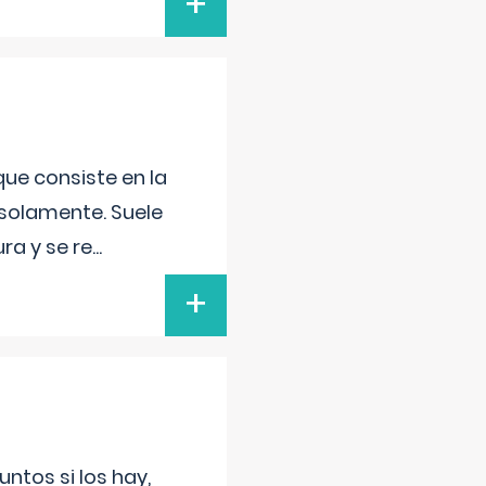
+
que consiste en la
 solamente. Suele
ra y se re
...
+
untos si los hay,