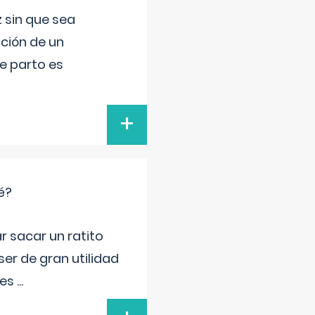
 sin que sea
ción de un
de parto es
+
é?
r sacar un ratito
er de gran utilidad
res
...