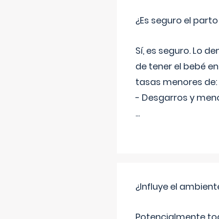
¿Es seguro el part
Sí, es seguro. Lo d
de tener el bebé e
tasas menores de:
- Desgarros y meno
...
¿Influye el ambiente
Potencialmente tod