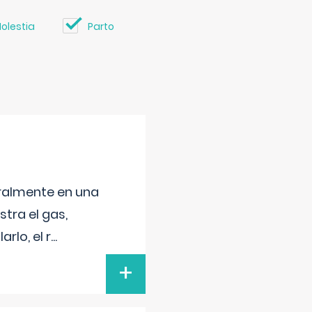
olestia
Parto
neralmente en una
tra el gas,
rlo, el r
...
+