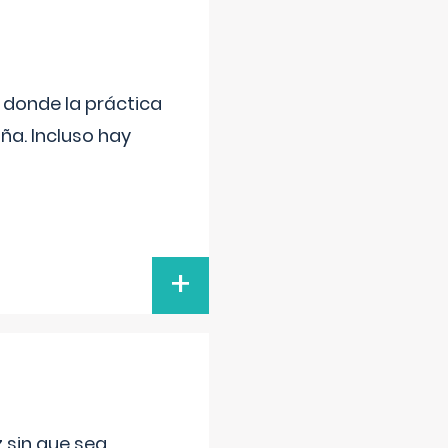
s donde la práctica
ña. Incluso hay
+
 sin que sea