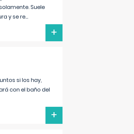
 solamente. Suele
ra y se re
...
+
untos si los hay,
ará con el baño del
+