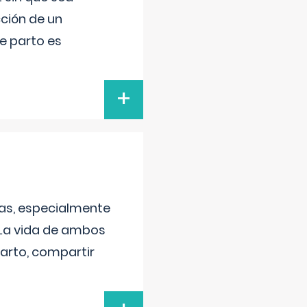
ción de un
de parto es
+
as, especialmente
 La vida de ambos
arto, compartir