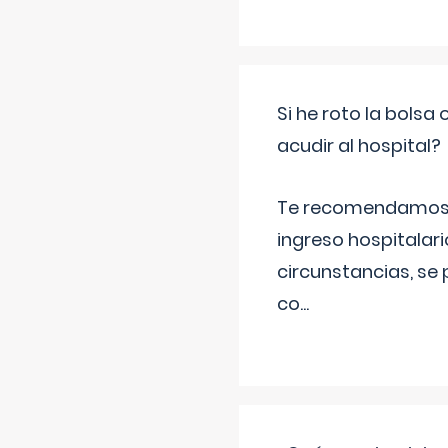
Si he roto la bols
acudir al hospital?
Te recomendamos ac
ingreso hospitalari
circunstancias, se 
co
...