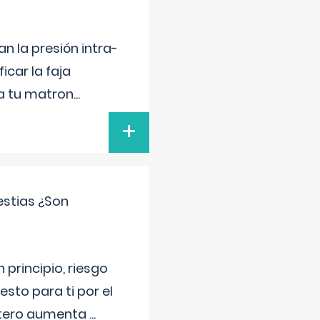
n la presión intra-
icar la faja
 a tu matron
...
+
estias ¿Son
principio, riesgo
sto para ti por el
 útero aumenta
...