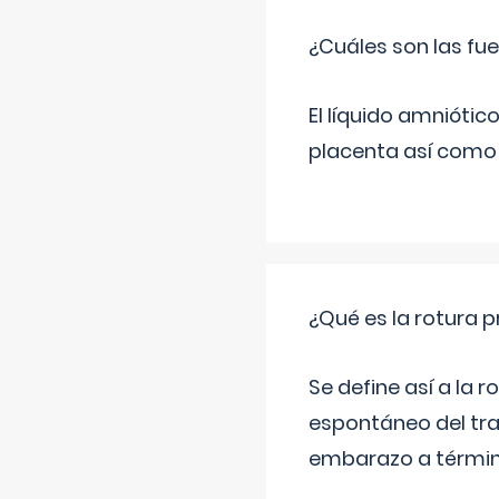
¿Cuáles son las fue
El líquido amniótic
placenta así como l
¿Qué es la rotura
Se define así a la
espontáneo del tra
embarazo a término