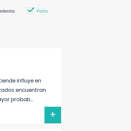
olestia
Parto
iende influye en
lizados encuentran
mayor probab
...
+