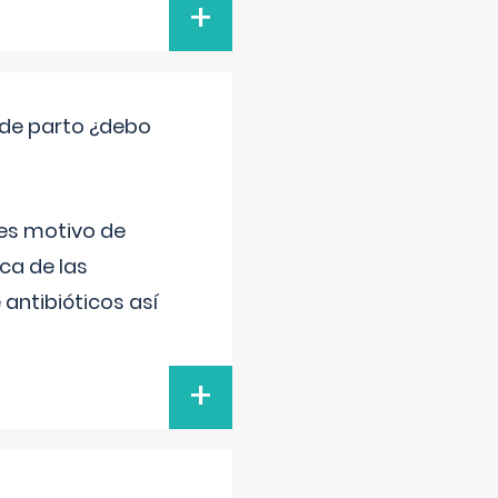
+
 de parto ¿debo
 es motivo de
ica de las
antibióticos así
+