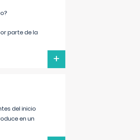
co?
por parte de la
+
es del inicio
produce en un