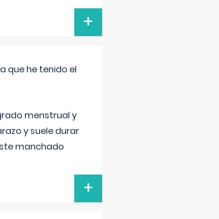
+
a que he tenido el
grado menstrual y
razo y suele durar
 este manchado
+