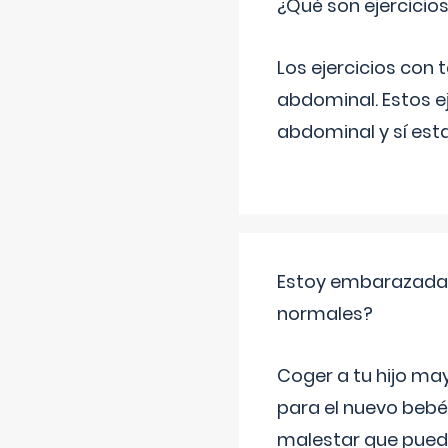
¿Qué son ejercicio
Los ejercicios con
abdominal. Estos ej
abdominal y sí est
Estoy embarazada y
normales?
Coger a tu hijo ma
para el nuevo bebé
malestar que puede