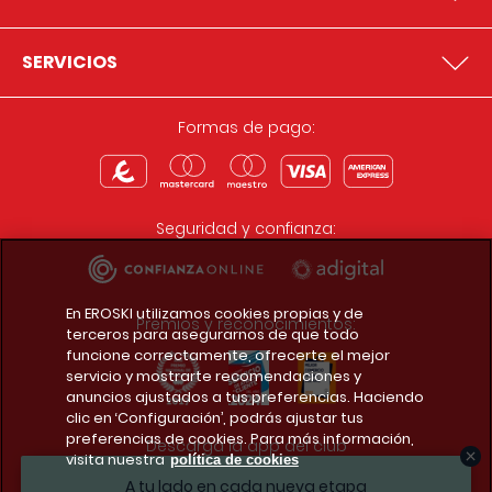
SERVICIOS
Formas de pago:
Seguridad y confianza:
En EROSKI utilizamos cookies propias y de
Premios y reconocimientos:
terceros para asegurarnos de que todo
funcione correctamente, ofrecerte el mejor
servicio y mostrarte recomendaciones y
anuncios ajustados a tus preferencias. Haciendo
clic en ‘Configuración’, podrás ajustar tus
preferencias de cookies. Para más información,
Descarga la app del club
visita nuestra
política de cookies
A tu lado en cada nueva etapa