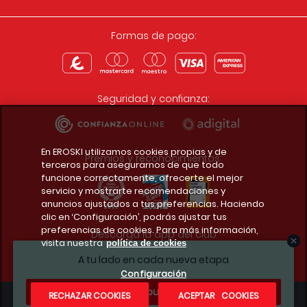
Formas de pago:
Seguridad y confianza:
En EROSKI utilizamos cookies propias y de
Premios y reconocimientos:
terceros para asegurarnos de que todo
funcione correctamente, ofrecerte el mejor
servicio y mostrarte recomendaciones y
anuncios ajustados a tus preferencias. Haciendo
clic en ‘Configuración’, podrás ajustar tus
preferencias de cookies. Para más información,
Descarga la app del club
visita nuestra
política de cookies
A tu lado en cada nueva etapa
Configuración
¿Te apuntas?
RECHAZAR COOKIES
ACEPTAR COOKIES
Condiciones legales