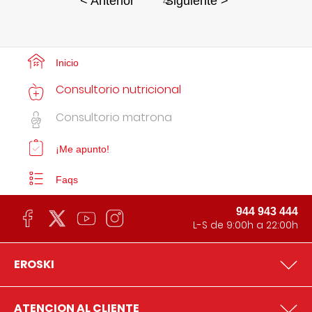
4
< Anterior
Siguiente >
Inicio
Consultorio nutricional
Consultorio matrona
¡Me apunto!
Faqs
944 943 444
L-S de 9:00h a 22:00h
EROSKI
ATENCION AL CLIENTE