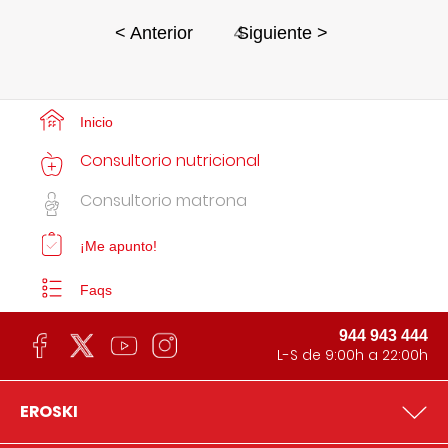
4
< Anterior
Siguiente >
Inicio
Consultorio nutricional
Consultorio matrona
¡Me apunto!
Faqs
944 943 444
L-S de 9:00h a 22:00h
EROSKI