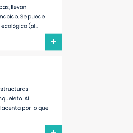
as, llevan
 nacido. Se puede
 ecológico (al
...
+
estructuras
squeleto. Al
placenta por lo que