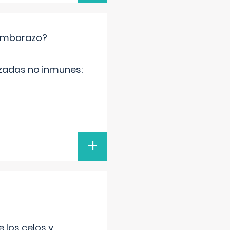
 embarazo?
zadas no inmunes:
+
 los celos y