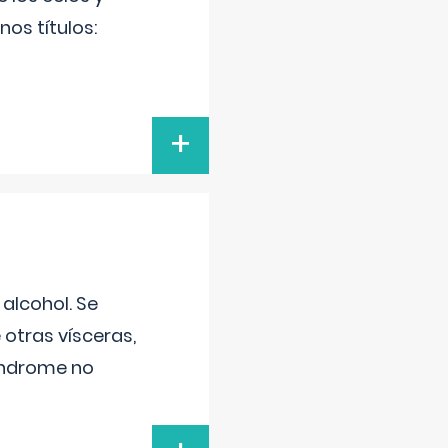
os títulos:
+
alcohol. Se
 otras vísceras,
síndrome no