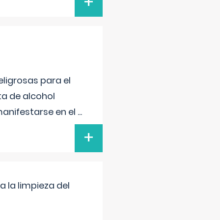
+
ligrosas para el
ta de alcohol
anifestarse en el
...
+
a la limpieza del