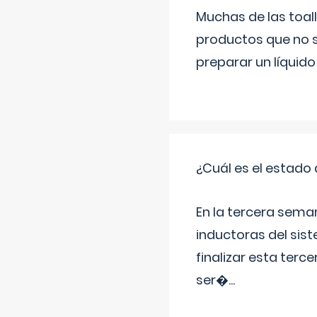
Muchas de las toall
productos que no s
preparar un líquido
¿Cuál es el estado 
En la tercera sema
inductoras del sist
finalizar esta terc
ser�
...