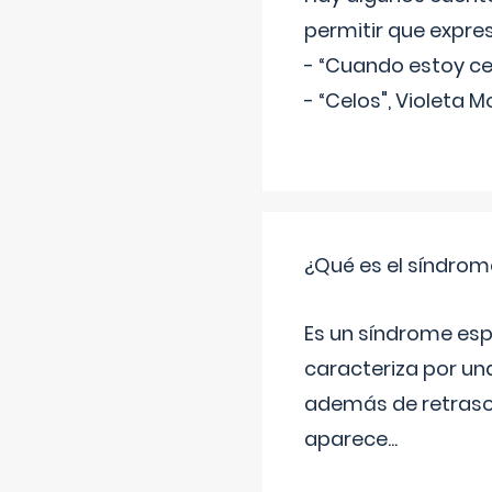
permitir que expre
- “Cuando estoy cel
- “Celos", Violeta M
¿Qué es el síndrom
Es un síndrome esp
caracteriza por una
además de retraso 
aparece
...