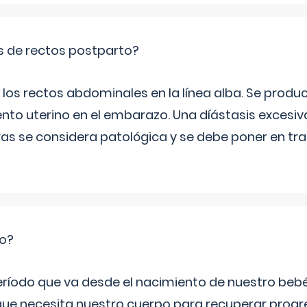
is de rectos postparto?
 los rectos abdominales en la línea alba. Se produ
ento uterino en el embarazo. Una díástasis excesi
ras se considera patológica y se debe poner en tr
io?
período que va desde el nacimiento de nuestro beb
ue necesita nuestro cuerpo para recuperar progr