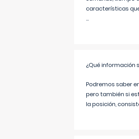
características qu
...
¿Qué información s
Podremos saber en q
pero también si es
la posición, consis