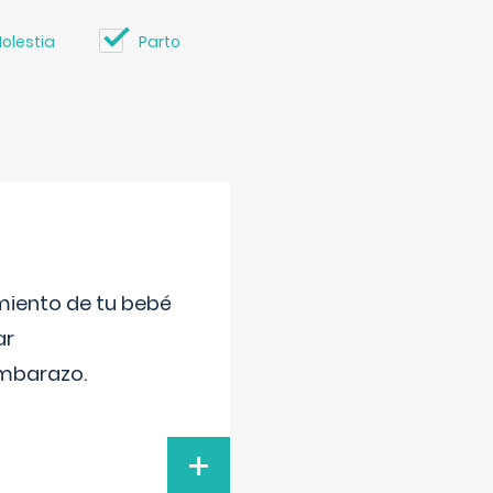
olestia
Parto
miento de tu bebé
ar
embarazo.
+