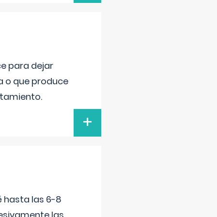
ce para dejar
va o que produce
atamiento.
+
é hasta las 6-8
esivamente las