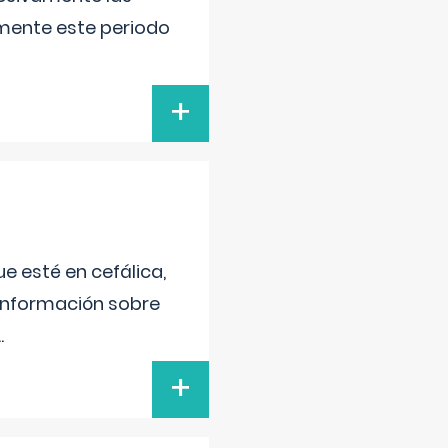
lmente este periodo
+
e esté en cefálica,
 información sobre
..
+