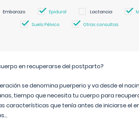
Embarazo
Epidural
Lactancia
M
Suelo Pélvico
Otras consultas
cuerpo en recuperarse del postparto?
peración se denomina puerperio y va desde el naci
nas, tiempo que necesita tu cuerpo para recuper
s características que tenía antes de iniciarse el 
es
...