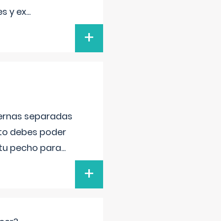
s y ex
...
+
piernas separadas
nto debes poder
 tu pecho para
...
+