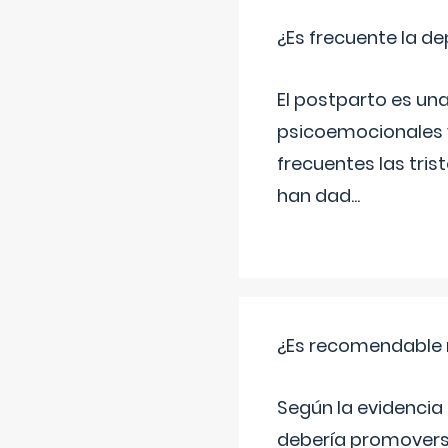
¿Es frecuente la d
El postparto es una
psicoemocionales y
frecuentes las tri
han dad
...
¿Es recomendable r
Según la evidencia 
debería promovers