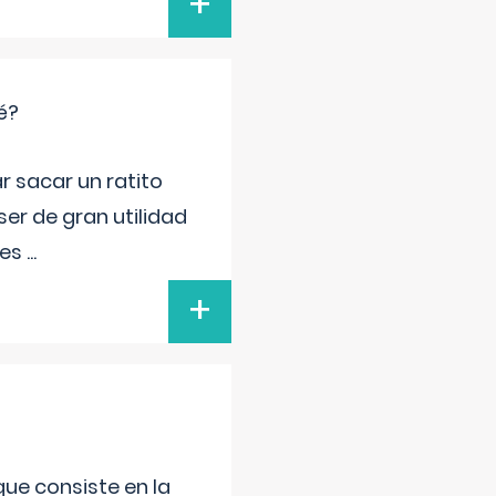
+
é?
r sacar un ratito
er de gran utilidad
res
...
+
que consiste en la