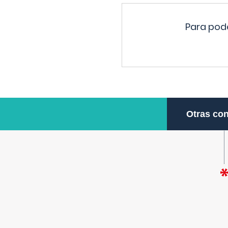
Para pode
Otras con