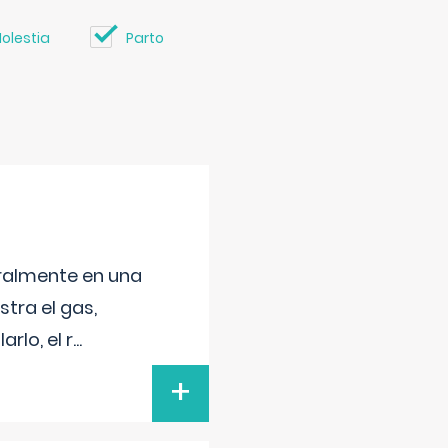
olestia
Parto
neralmente en una
tra el gas,
rlo, el r
...
+