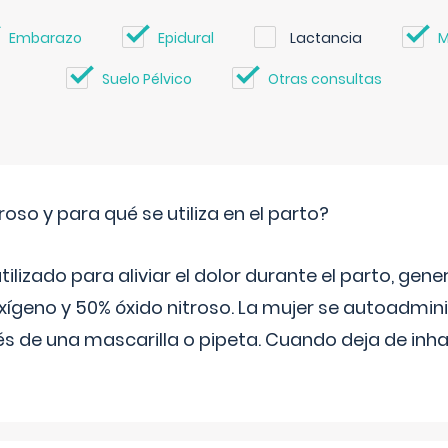
Embarazo
Epidural
Lactancia
M
Suelo Pélvico
Otras consultas
roso y para qué se utiliza en el parto?
 utilizado para aliviar el dolor durante el parto, ge
ígeno y 50% óxido nitroso. La mujer se autoadminis
s de una mascarilla o pipeta. Cuando deja de inhala