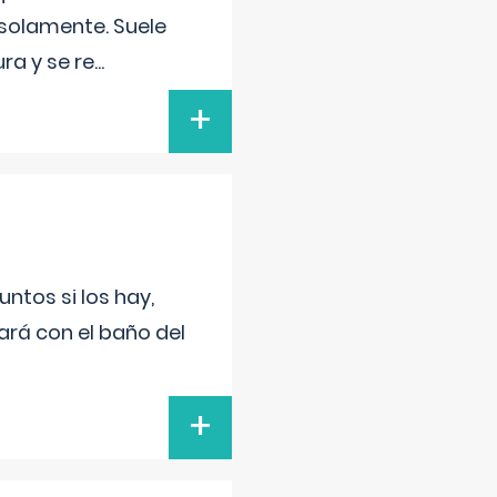
 solamente. Suele
ra y se re
...
+
untos si los hay,
ará con el baño del
+