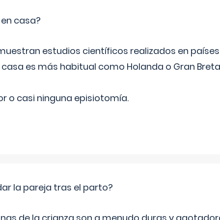
o en casa?
emuestran estudios científicos realizados en paíse
n casa es más habitual como Holanda o Gran Breta
r o casi ninguna episiotomía.
 la pareja tras el parto?
nas de la crianza son a menudo duras y agotador