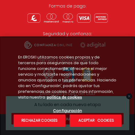
Formas de pago:
Seguridad y confianza:
En EROSKI utilizamos cookies propias y de
Premios y reconocimientos:
terceros para asegurarnos de que todo
funcione correctamente, ofrecerte el mejor
servicio y mostrarte recomendaciones y
anuncios ajustados a tus preferencias. Haciendo
clic en ‘Configuración’, podrás ajustar tus
preferencias de cookies. Para más información,
Descarga la app del club
visita nuestra
política de cookies
A tu lado en cada nueva etapa
Configuración
¿Te apuntas?
RECHAZAR COOKIES
ACEPTAR COOKIES
Condiciones legales