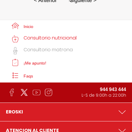
4
< Anterior
Siguiente >
Inicio
Consultorio nutricional
Consultorio matrona
¡Me apunto!
Faqs
944 943 444
L-S de 9:00h a 22:00h
EROSKI
ATENCION AL CLIENTE