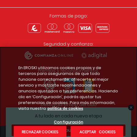
Formas de pago:
Seguridad y confianza:
En EROSKI utilizamos cookies propias y de
Premios y reconocimientos:
terceros para asegurarnos de que todo
funcione correctamente, ofrecerte el mejor
servicio y mostrarte recomendaciones y
anuncios ajustados a tus preferencias. Haciendo
clic en ‘Configuración’, podrás ajustar tus
preferencias de cookies. Para más información,
Descarga la app del club
visita nuestra
política de cookies
A tu lado en cada nueva etapa
Configuración
¿Te apuntas?
RECHAZAR COOKIES
ACEPTAR COOKIES
Condiciones legales